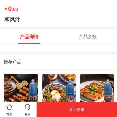
0
￥
.00
和风汁
产品详情
产品参数
推荐产品
马上咨询
烤鸡肉串调料
牛肉盖饭汁
照烧调料
首页
客服